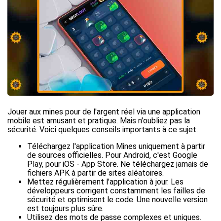
Jouer aux mines pour de l'argent réel via une application
mobile est amusant et pratique. Mais n'oubliez pas la
sécurité. Voici quelques conseils importants à ce sujet.
Téléchargez l'application Mines uniquement à partir
de sources officielles. Pour Android, c'est Google
Play, pour iOS - App Store. Ne téléchargez jamais de
fichiers APK à partir de sites aléatoires.
Mettez régulièrement l'application à jour. Les
développeurs corrigent constamment les failles de
sécurité et optimisent le code. Une nouvelle version
est toujours plus sûre.
Utilisez des mots de passe complexes et uniques.