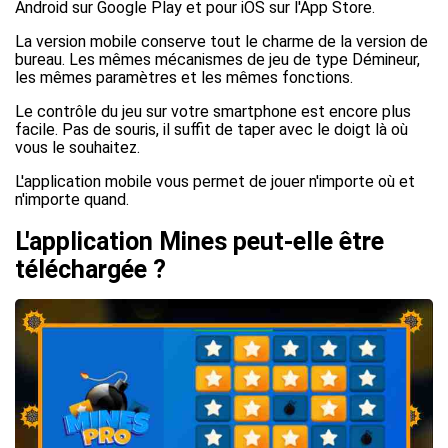
Android sur Google Play et pour iOS sur l'App Store.
La version mobile conserve tout le charme de la version de
bureau. Les mêmes mécanismes de jeu de type Démineur,
les mêmes paramètres et les mêmes fonctions.
Le contrôle du jeu sur votre smartphone est encore plus
facile. Pas de souris, il suffit de taper avec le doigt là où
vous le souhaitez.
L'application mobile vous permet de jouer n'importe où et
n'importe quand.
L'application Mines peut-elle être
téléchargée ?