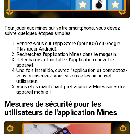
Pour jouer aux mines sur votre smartphone, vous devez
suivre quelques étapes simples :
Rendez-vous sur l'App Store (pour iOS) ou Google
Play (pour Android).
Recherchez l'application Mines dans le magasin.
Téléchargez et installez l'application sur votre
appareil.
Une fois installée, ouvrez l'application et connectez-
vous ou inscrivez-vous si vous êtes un nouvel
utilisateur.
Vous êtes maintenant prêt à jouer à Mines sur votre
appareil mobile !
Mesures de sécurité pour les
utilisateurs de l'application Mines