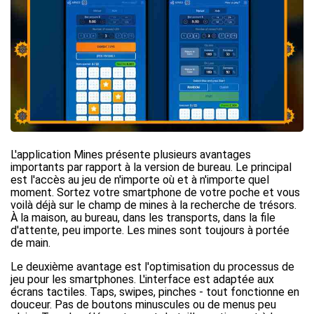
L'application Mines présente plusieurs avantages
importants par rapport à la version de bureau. Le principal
est l'accès au jeu de n'importe où et à n'importe quel
moment. Sortez votre smartphone de votre poche et vous
voilà déjà sur le champ de mines à la recherche de trésors.
À la maison, au bureau, dans les transports, dans la file
d'attente, peu importe. Les mines sont toujours à portée
de main.
Le deuxième avantage est l'optimisation du processus de
jeu pour les smartphones. L'interface est adaptée aux
écrans tactiles. Taps, swipes, pinches - tout fonctionne en
douceur. Pas de boutons minuscules ou de menus peu