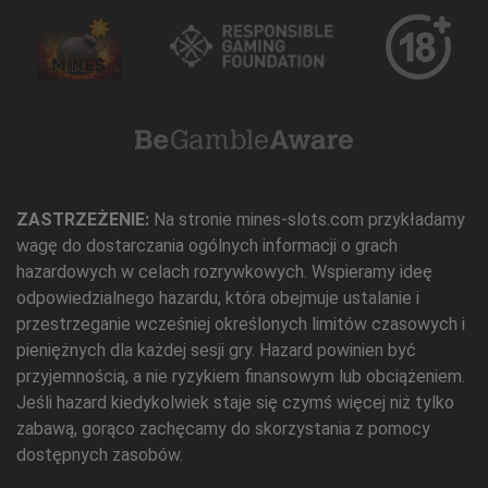
ZASTRZEŻENIE:
Na stronie mines-slots.com przykładamy
wagę do dostarczania ogólnych informacji o grach
hazardowych w celach rozrywkowych. Wspieramy ideę
odpowiedzialnego hazardu, która obejmuje ustalanie i
przestrzeganie wcześniej określonych limitów czasowych i
pieniężnych dla każdej sesji gry. Hazard powinien być
przyjemnością, a nie ryzykiem finansowym lub obciążeniem.
Jeśli hazard kiedykolwiek staje się czymś więcej niż tylko
zabawą, gorąco zachęcamy do skorzystania z pomocy
dostępnych zasobów.