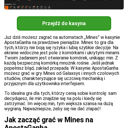
Przejdź do kasyna
Już dziś możesz zagrać na automatach „Mines” w kasynie
ApostaGanha na prawdziwe pieniądze. Mines to gra dla
tych, którzy nie boją się ryzyka i lubią szybkie decyzje. Na
ekranie widoczne jest pole z komórkami i ukrytymi minami.
Twoim zadaniem jest otwieranie komórek, unikając min. Z
każdą bezpieczną komórką mnożnik rośnie. Jeśli jednak
popełnisz błąd, zakład przepada. W kasynie ApostaGanha
możesz grać w gry Mines od Galaxsys i innych czołowych
studiów, charakteryzujące się uczciwą mechaniką i
przyjaznym dla użytkownika interfejsem.
To idealna gra dla tych, którzy cenią sobie kontrolę: sam
decydujesz, ile min znajdzie się na polu i kiedy się
zatrzymać. Im więcej min, tym większa szansa na dużą
wygraną. Najważniejsze, żeby się nie dać złapać!
Jak zacząć grać w Mines na
ApostaGanha