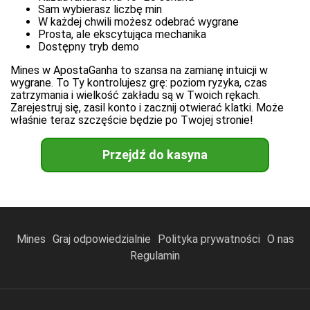
Sam wybierasz liczbę min
W każdej chwili możesz odebrać wygrane
Prosta, ale ekscytująca mechanika
Dostępny tryb demo
Mines w ApostaGanha to szansa na zamianę intuicji w
wygrane. To Ty kontrolujesz grę: poziom ryzyka, czas
zatrzymania i wielkość zakładu są w Twoich rękach.
Zarejestruj się, zasil konto i zacznij otwierać klatki. Może
właśnie teraz szczęście będzie po Twojej stronie!
Przejdź do kasyna
Mines
Graj odpowiedzialnie
Polityka prywatności
O nas
Regulamin