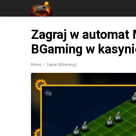
Zagraj w automat
BGaming w kasyni
Mines
Saper (BGaming)