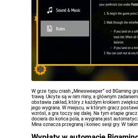
W grze typu crash „Minesweeper” od BGaming gra
trawą. Ukryte są w nim miny, a głównym zadaniem 
obstawia zakład, który z każdym krokiem zwięks
jego wygrana. W miejscu, w którym gracz postawił
wzrósł, a gra toczy się dalej. Na tym etapie grac
dociera do końca pola, a wygrana jest automatyc
Mina oznacza przegraną i koniec sesji gry. W taki
Wypłaty w automacie Bigamin