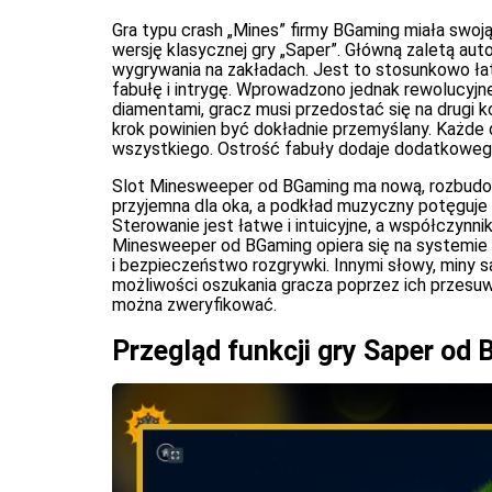
Gra typu crash „Mines” firmy BGaming miała swoj
wersję klasycznej gry „Saper”. Główną zaletą au
wygrywania na zakładach. Jest to stosunkowo ła
fabułę i intrygę. Wprowadzono jednak rewolucyjne
diamentami, gracz musi przedostać się na drugi k
krok powinien być dokładnie przemyślany. Każde d
wszystkiego. Ostrość fabuły dodaje dodatkowe
Slot Minesweeper od BGaming ma nową, rozbudowaną
przyjemna dla oka, a podkład muzyczny potęguje 
Sterowanie jest łatwe i intuicyjne, a współczynn
Minesweeper od BGaming opiera się na systemie 
i bezpieczeństwo rozgrywki. Innymi słowy, miny są
możliwości oszukania gracza poprzez ich przesuw
można zweryfikować.
Przegląd funkcji gry Saper od 