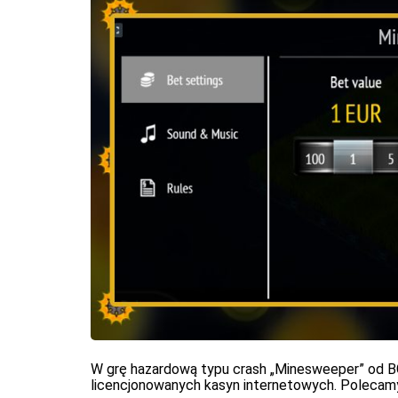
W grę hazardową typu crash „Minesweeper” od B
licencjonowanych kasyn internetowych. Polecamy