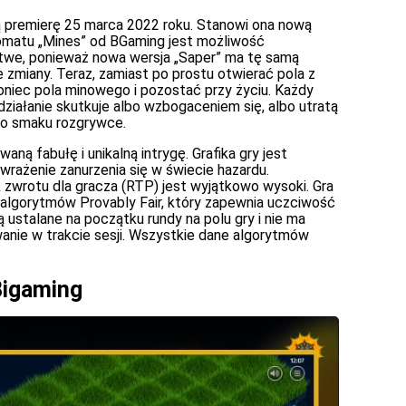
ą premierę 25 marca 2022 roku. Stanowi ona nową
tomatu „Mines” od BGaming jest możliwość
twe, ponieważ nowa wersja „Saper” ma tę samą
 zmiany. Teraz, zamiast po prostu otwierać pola z
oniec pola minowego i pozostać przy życiu. Każdy
ziałanie skutkuje albo wzbogaceniem się, albo utratą
go smaku rozgrywce.
 fabułę i unikalną intrygę. Grafika gry jest
wrażenie zanurzenia się w świecie hazardu.
ik zwrotu dla gracza (RTP) jest wyjątkowo wysoki. Gra
algorytmów Provably Fair, który zapewnia uczciwość
 ustalane na początku rundy na polu gry i nie ma
anie w trakcie sesji. Wszystkie dane algorytmów
Bigaming