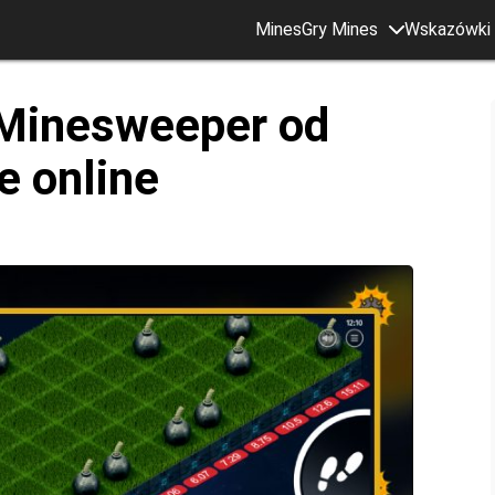
Mines
Gry Mines
Wskazówki i
 Minesweeper od
e online