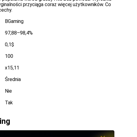
ryginalności przyciąga coraz więcej użytkowników. Co
cechy.
BGaming
97,88–98,4%
0,1$
100
x15,11
Średnia
Nie
Tak
ing