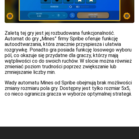
Zaletą tej gry jest jej rozbudowana funkcjonalność.
Automat do gry „Mines” firmy Spribe oferuje funkcję
autoodtwarzania, która znacznie przyspiesza i ułatwia
rozgrywkę. Ponadto gra posiada funkcję losowego wyboru
pól, co okazuje się przydatne dla graczy, którzy mają
wątpliwości co do swoich ruchów. W slocie można również
zmieniać poziom trudności poprzez zwiększanie lub
zmniejszanie liczby min.
Wady automatu Mines od Spribe obejmują brak możliwości
zmiany rozmiaru pola gry. Dostępny jest tylko rozmiar 5x5,
co nieco ogranicza gracza w wyborze optymalnej strategii.