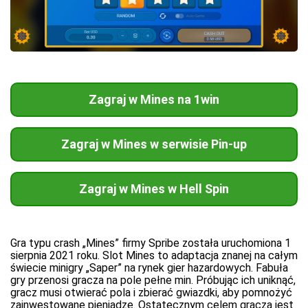
Zagraj w Mines na 1win
Zagraj w Mines w serwisie Pin-up
Zagraj w Mines w Hell Spin
Gra typu crash „Mines” firmy Spribe została uruchomiona 1
sierpnia 2021 roku. Slot Mines to adaptacja znanej na całym
świecie minigry „Saper” na rynek gier hazardowych. Fabuła
gry przenosi gracza na pole pełne min. Próbując ich uniknąć,
gracz musi otwierać pola i zbierać gwiazdki, aby pomnożyć
zainwestowane pieniądze. Ostatecznym celem gracza jest