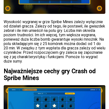
Wysokość wygranej w grze Spribe Mines zależy wyłącznie
od działań gracza. Zależy od tego, ile postawił, ile gwiazdek
zebrał i ile min umieścił na polu gry. Liczba min określa
poziom trudności. Im ich więcej, tym większa wygrana,
ponieważ duża liczba bomb gwarantuje wysoki mnożnik. Na
polu składającym się z 25 komórek można dodać od 1 do
20 min. W związku z tym wypłata dla gracza zależy od wielu
czynników. Przed rozpoczęciem gry zaleca się zapoznanie
się z jej charakterystyką i funkcjami. Pomoże to wygrać
duże sumy.
Najważniejsze cechy gry Crash od
Spribe Mines