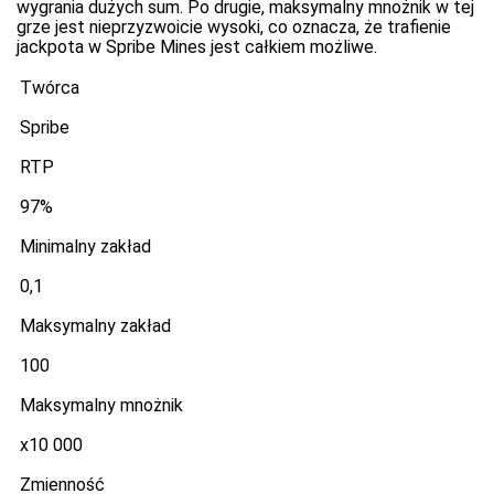
wygrania dużych sum. Po drugie, maksymalny mnożnik w tej
grze jest nieprzyzwoicie wysoki, co oznacza, że trafienie
jackpota w Spribe Mines jest całkiem możliwe.
Twórca
Spribe
RTP
97%
Minimalny zakład
0,1
Maksymalny zakład
100
Maksymalny mnożnik
x10 000
Zmienność