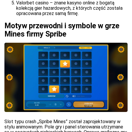
Valorbet casino – znane kasyno online z bogatą
kolekcją gier hazardowych, z których część została
opracowana przez samą firmę.
Motyw przewodni i symbole w grze
Mines firmy Spribe
Slot typu crash „Spribe Mines” został zaprojektowany w
stylu animowanym. Pole gry i panel sterowania utrzymane