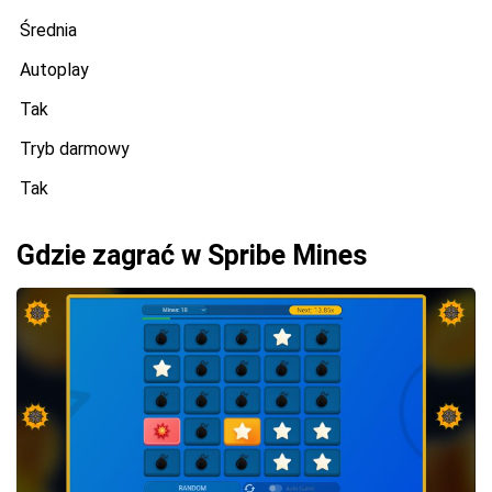
Średnia
Autoplay
Tak
Tryb darmowy
Tak
Gdzie zagrać w Spribe Mines