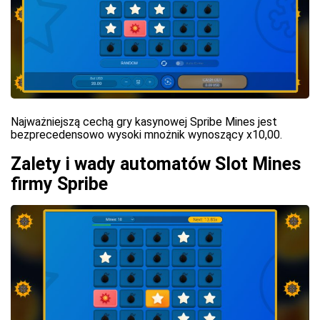
Najważniejszą cechą gry kasynowej Spribe Mines jest
bezprecedensowo wysoki mnożnik wynoszący x10,00.
Zalety i wady automatów Slot Mines
firmy Spribe