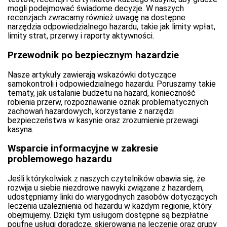
mogli podejmować świadome decyzje. W naszych
recenzjach zwracamy również uwagę na dostępne
narzędzia odpowiedzialnego hazardu, takie jak limity wpłat,
limity strat, przerwy i raporty aktywności.
Przewodnik po bezpiecznym hazardzie
Nasze artykuły zawierają wskazówki dotyczące
samokontroli i odpowiedzialnego hazardu. Poruszamy takie
tematy, jak ustalanie budżetu na hazard, konieczność
robienia przerw, rozpoznawanie oznak problematycznych
zachowań hazardowych, korzystanie z narzędzi
bezpieczeństwa w kasynie oraz zrozumienie przewagi
kasyna.
Wsparcie informacyjne w zakresie
problemowego hazardu
Jeśli którykolwiek z naszych czytelników obawia się, że
rozwija u siebie niezdrowe nawyki związane z hazardem,
udostępniamy linki do wiarygodnych zasobów dotyczących
leczenia uzależnienia od hazardu w każdym regionie, który
obejmujemy. Dzięki tym usługom dostępne są bezpłatne
poufne usługi doradcze, skierowania na leczenie oraz grupy