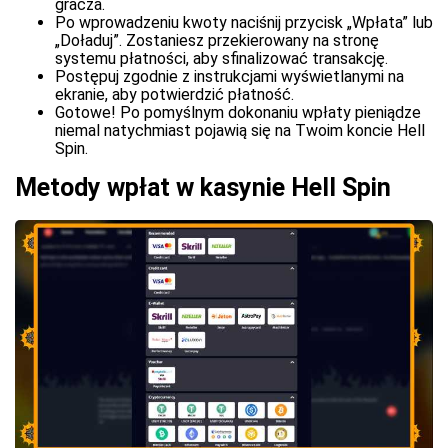
gracza.
Po wprowadzeniu kwoty naciśnij przycisk „Wpłata” lub
„Doładuj”. Zostaniesz przekierowany na stronę
systemu płatności, aby sfinalizować transakcję.
Postępuj zgodnie z instrukcjami wyświetlanymi na
ekranie, aby potwierdzić płatność.
Gotowe! Po pomyślnym dokonaniu wpłaty pieniądze
niemal natychmiast pojawią się na Twoim koncie Hell
Spin.
Metody wpłat w kasynie Hell Spin