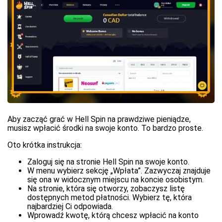
Aby zacząć grać w Hell Spin na prawdziwe pieniądze,
musisz wpłacić środki na swoje konto. To bardzo proste.
Oto krótka instrukcja:
Zaloguj się na stronie Hell Spin na swoje konto.
W menu wybierz sekcję „Wpłata”. Zazwyczaj znajduje
się ona w widocznym miejscu na koncie osobistym.
Na stronie, która się otworzy, zobaczysz listę
dostępnych metod płatności. Wybierz tę, która
najbardziej Ci odpowiada.
Wprowadź kwotę, którą chcesz wpłacić na konto