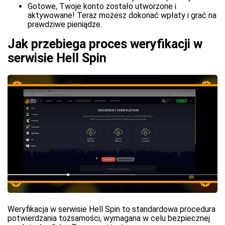
Gotowe, Twoje konto zostało utworzone i
aktywowane! Teraz możesz dokonać wpłaty i grać na
prawdziwe pieniądze.
Jak przebiega proces weryfikacji w
serwisie Hell Spin
Weryfikacja w serwisie Hell Spin to standardowa procedura
potwierdzania tożsamości, wymagana w celu bezpiecznej