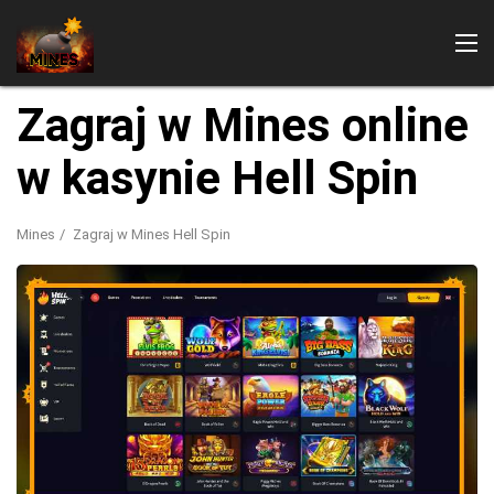
Zagraj w Mines online
Gry Mines
w kasynie Hell Spin
Mines
Zagraj w Mines Hell Spin
Graj online