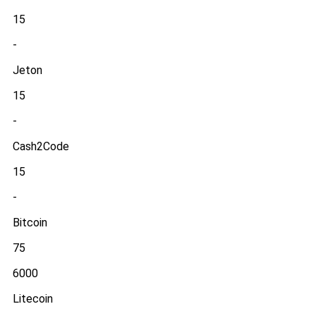
15
-
Jeton
15
-
Cash2Code
15
-
Bitcoin
75
6000
Litecoin