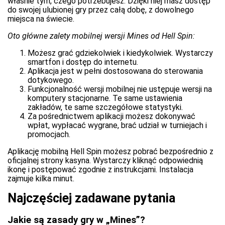
właśnie tym, czego potrzebujesz. Dzięki niej masz dostęp
do swojej ulubionej gry przez całą dobę, z dowolnego
miejsca na świecie.
Oto główne zalety mobilnej wersji Mines od Hell Spin:
Możesz grać gdziekolwiek i kiedykolwiek. Wystarczy
smartfon i dostęp do internetu.
Aplikacja jest w pełni dostosowana do sterowania
dotykowego.
Funkcjonalność wersji mobilnej nie ustępuje wersji na
komputery stacjonarne. Te same ustawienia
zakładów, te same szczegółowe statystyki.
Za pośrednictwem aplikacji możesz dokonywać
wpłat, wypłacać wygrane, brać udział w turniejach i
promocjach.
Aplikację mobilną Hell Spin możesz pobrać bezpośrednio z
oficjalnej strony kasyna. Wystarczy kliknąć odpowiednią
ikonę i postępować zgodnie z instrukcjami. Instalacja
zajmuje kilka minut.
Najczęściej zadawane pytania
Jakie są zasady gry w „Mines”?