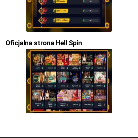
Oficjalna strona Hell Spin