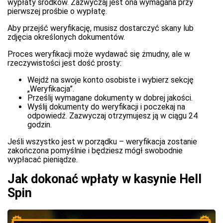
wypłaty środków. Zazwyczaj jest ona wymagana przy
pierwszej prośbie o wypłatę.
Aby przejść weryfikację, musisz dostarczyć skany lub
zdjęcia określonych dokumentów.
Proces weryfikacji może wydawać się żmudny, ale w
rzeczywistości jest dość prosty:
Wejdź na swoje konto osobiste i wybierz sekcję
„Weryfikacja”.
Prześlij wymagane dokumenty w dobrej jakości.
Wyślij dokumenty do weryfikacji i poczekaj na
odpowiedź. Zazwyczaj otrzymujesz ją w ciągu 24
godzin.
Jeśli wszystko jest w porządku – weryfikacja zostanie
zakończona pomyślnie i będziesz mógł swobodnie
wypłacać pieniądze.
Jak dokonać wpłaty w kasynie Hell
Spin