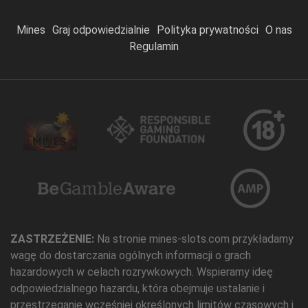
Mines
Graj odpowiedzialnie
Polityka prywatności
O nas
Regulamin
ZASTRZEŻENIE:
Na stronie mines-slots.com przykładamy
wagę do dostarczania ogólnych informacji o grach
hazardowych w celach rozrywkowych. Wspieramy ideę
odpowiedzialnego hazardu, która obejmuje ustalanie i
przestrzeganie wcześniej określonych limitów czasowych i