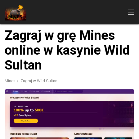
Zagraj w grę Mines
Gry Mines
online w kasynie Wild
Sultan
Mines
Zagraj w Wild Sultan
Graj online