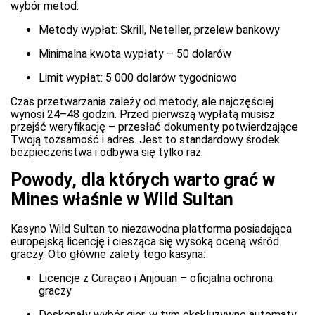
wybór metod:
Metody wypłat: Skrill, Neteller, przelew bankowy
Minimalna kwota wypłaty – 50 dolarów
Limit wypłat: 5 000 dolarów tygodniowo
Czas przetwarzania zależy od metody, ale najczęściej
wynosi 24–48 godzin. Przed pierwszą wypłatą musisz
przejść weryfikację – przesłać dokumenty potwierdzające
Twoją tożsamość i adres. Jest to standardowy środek
bezpieczeństwa i odbywa się tylko raz.
Powody, dla których warto grać w
Mines właśnie w Wild Sultan
Kasyno Wild Sultan to niezawodna platforma posiadająca
europejską licencję i ciesząca się wysoką oceną wśród
graczy. Oto główne zalety tego kasyna:
Licencje z Curaçao i Anjouan – oficjalna ochrona
graczy
Doskonały wybór gier, w tym ekskluzywne automaty