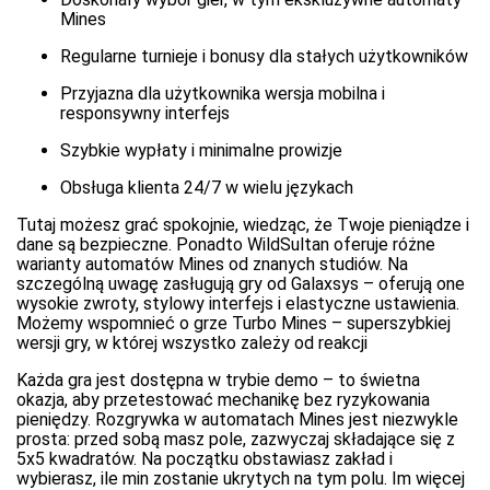
Mines
Regularne turnieje i bonusy dla stałych użytkowników
Przyjazna dla użytkownika wersja mobilna i
responsywny interfejs
Szybkie wypłaty i minimalne prowizje
Obsługa klienta 24/7 w wielu językach
Tutaj możesz grać spokojnie, wiedząc, że Twoje pieniądze i
dane są bezpieczne. Ponadto WildSultan oferuje różne
warianty automatów Mines od znanych studiów. Na
szczególną uwagę zasługują gry od Galaxsys – oferują one
wysokie zwroty, stylowy interfejs i elastyczne ustawienia.
Możemy wspomnieć o grze Turbo Mines – superszybkiej
wersji gry, w której wszystko zależy od reakcji
Każda gra jest dostępna w trybie demo – to świetna
okazja, aby przetestować mechanikę bez ryzykowania
pieniędzy. Rozgrywka w automatach Mines jest niezwykle
prosta: przed sobą masz pole, zazwyczaj składające się z
5x5 kwadratów. Na początku obstawiasz zakład i
wybierasz, ile min zostanie ukrytych na tym polu. Im więcej