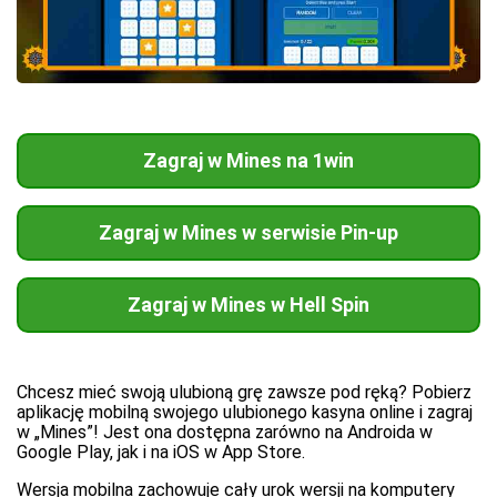
Zagraj w Mines na 1win
Zagraj w Mines w serwisie Pin-up
Zagraj w Mines w Hell Spin
Chcesz mieć swoją ulubioną grę zawsze pod ręką? Pobierz
aplikację mobilną swojego ulubionego kasyna online i zagraj
w „Mines”! Jest ona dostępna zarówno na Androida w
Google Play, jak i na iOS w App Store.
Wersja mobilna zachowuje cały urok wersji na komputery