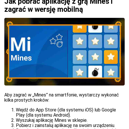
Jak pobrać aplikację z grą Mines i
zagrać w wersję mobilną
Aby zagrać w „Mines” na smartfonie, wystarczy wykonać
kilka prostych kroków:
Wejdź do App Store (dla systemu iOS) lub Google
Play (dla systemu Android).
Wyszukaj aplikację Mines w sklepie.
Pobierz i zainstaluj aplikację na swoim urządzeniu.