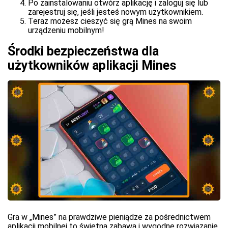
Po zainstalowaniu otwórz aplikację i zaloguj się lub
zarejestruj się, jeśli jesteś nowym użytkownikiem.
Teraz możesz cieszyć się grą Mines na swoim
urządzeniu mobilnym!
Środki bezpieczeństwa dla
użytkowników aplikacji Mines
Gra w „Mines” na prawdziwe pieniądze za pośrednictwem
aplikacji mobilnej to świetna zabawa i wygodne rozwiązanie.