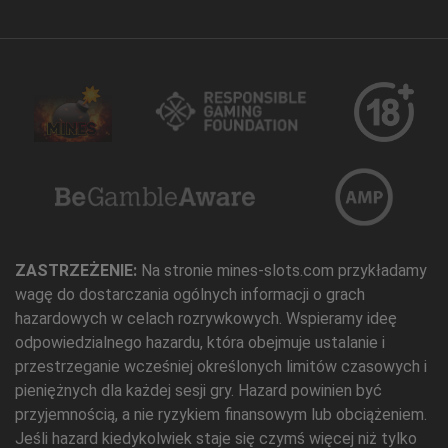
ZASTRZEŻENIE:
Na stronie mines-slots.com przykładamy
wagę do dostarczania ogólnych informacji o grach
hazardowych w celach rozrywkowych. Wspieramy ideę
odpowiedzialnego hazardu, która obejmuje ustalanie i
przestrzeganie wcześniej określonych limitów czasowych i
pieniężnych dla każdej sesji gry. Hazard powinien być
przyjemnością, a nie ryzykiem finansowym lub obciążeniem.
Jeśli hazard kiedykolwiek staje się czymś więcej niż tylko