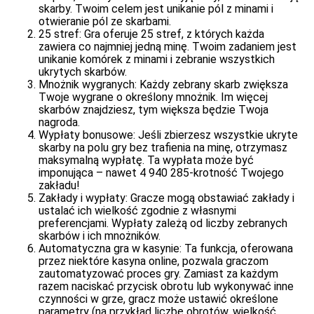
skarby. Twoim celem jest unikanie pól z minami i
otwieranie pól ze skarbami.
25 stref: Gra oferuje 25 stref, z których każda
zawiera co najmniej jedną minę. Twoim zadaniem jest
unikanie komórek z minami i zebranie wszystkich
ukrytych skarbów.
Mnożnik wygranych: Każdy zebrany skarb zwiększa
Twoje wygrane o określony mnożnik. Im więcej
skarbów znajdziesz, tym większa będzie Twoja
nagroda.
Wypłaty bonusowe: Jeśli zbierzesz wszystkie ukryte
skarby na polu gry bez trafienia na minę, otrzymasz
maksymalną wypłatę. Ta wypłata może być
imponująca – nawet 4 940 285-krotność Twojego
zakładu!
Zakłady i wypłaty: Gracze mogą obstawiać zakłady i
ustalać ich wielkość zgodnie z własnymi
preferencjami. Wypłaty zależą od liczby zebranych
skarbów i ich mnożników.
Automatyczna gra w kasynie: Ta funkcja, oferowana
przez niektóre kasyna online, pozwala graczom
zautomatyzować proces gry. Zamiast za każdym
razem naciskać przycisk obrotu lub wykonywać inne
czynności w grze, gracz może ustawić określone
parametry (na przykład liczbę obrotów, wielkość