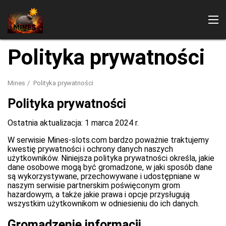
Polityka prywatności
Gry Mines
Mines
Polityka prywatności
Polityka prywatności
Ostatnia aktualizacja: 1 marca 2024 r.
W serwisie Mines-slots.com bardzo poważnie traktujemy
Graj online
kwestię prywatności i ochrony danych naszych
użytkowników. Niniejsza polityka prywatności określa, jakie
dane osobowe mogą być gromadzone, w jaki sposób dane
są wykorzystywane, przechowywane i udostępniane w
naszym serwisie partnerskim poświęconym grom
hazardowym, a także jakie prawa i opcje przysługują
wszystkim użytkownikom w odniesieniu do ich danych.
Gromadzenie informacji