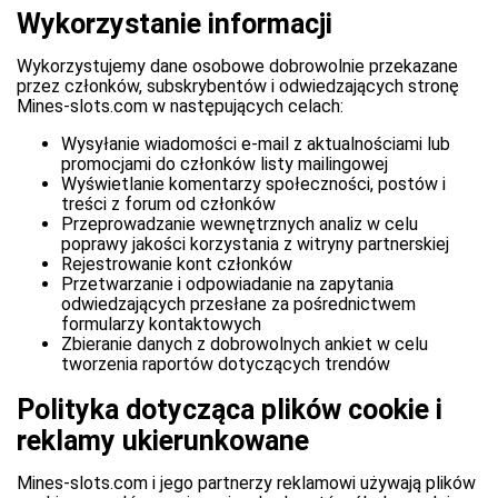
Wykorzystanie informacji
Wykorzystujemy dane osobowe dobrowolnie przekazane
przez członków, subskrybentów i odwiedzających stronę
Mines-slots.com w następujących celach:
Wysyłanie wiadomości e-mail z aktualnościami lub
promocjami do członków listy mailingowej
Wyświetlanie komentarzy społeczności, postów i
treści z forum od członków
Przeprowadzanie wewnętrznych analiz w celu
poprawy jakości korzystania z witryny partnerskiej
Rejestrowanie kont członków
Przetwarzanie i odpowiadanie na zapytania
odwiedzających przesłane za pośrednictwem
formularzy kontaktowych
Zbieranie danych z dobrowolnych ankiet w celu
tworzenia raportów dotyczących trendów
Polityka dotycząca plików cookie i
reklamy ukierunkowane
Mines-slots.com i jego partnerzy reklamowi używają plików