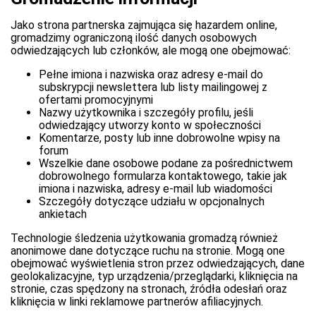
Jako strona partnerska zajmująca się hazardem online,
gromadzimy ograniczoną ilość danych osobowych
odwiedzających lub członków, ale mogą one obejmować:
Pełne imiona i nazwiska oraz adresy e-mail do
subskrypcji newslettera lub listy mailingowej z
ofertami promocyjnymi
Nazwy użytkownika i szczegóły profilu, jeśli
odwiedzający utworzy konto w społeczności
Komentarze, posty lub inne dobrowolne wpisy na
forum
Wszelkie dane osobowe podane za pośrednictwem
dobrowolnego formularza kontaktowego, takie jak
imiona i nazwiska, adresy e-mail lub wiadomości
Szczegóły dotyczące udziału w opcjonalnych
ankietach
Technologie śledzenia użytkowania gromadzą również
anonimowe dane dotyczące ruchu na stronie. Mogą one
obejmować wyświetlenia stron przez odwiedzających, dane
geolokalizacyjne, typ urządzenia/przeglądarki, kliknięcia na
stronie, czas spędzony na stronach, źródła odesłań oraz
kliknięcia w linki reklamowe partnerów afiliacyjnych.