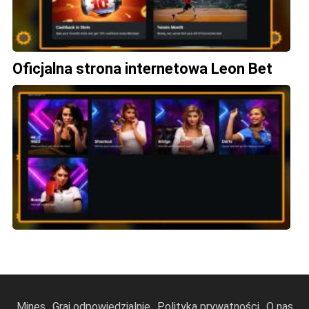
Oficjalna strona internetowa Leon Bet
Mines
Graj odpowiedzialnie
Polityka prywatności
O nas