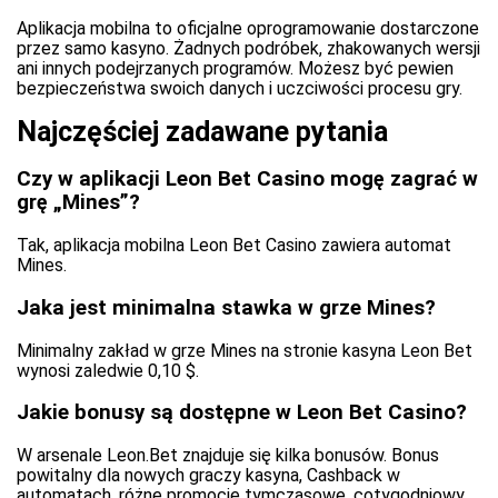
Aplikacja mobilna to oficjalne oprogramowanie dostarczone
przez samo kasyno. Żadnych podróbek, zhakowanych wersji
ani innych podejrzanych programów. Możesz być pewien
bezpieczeństwa swoich danych i uczciwości procesu gry.
Najczęściej zadawane pytania
Czy w aplikacji Leon Bet Casino mogę zagrać w
grę „Mines”?
Tak, aplikacja mobilna Leon Bet Casino zawiera automat
Mines.
Jaka jest minimalna stawka w grze Mines?
Minimalny zakład w grze Mines na stronie kasyna Leon Bet
wynosi zaledwie 0,10 $.
Jakie bonusy są dostępne w Leon Bet Casino?
W arsenale Leon.Bet znajduje się kilka bonusów. Bonus
powitalny dla nowych graczy kasyna, Cashback w
automatach, różne promocje tymczasowe, cotygodniowy