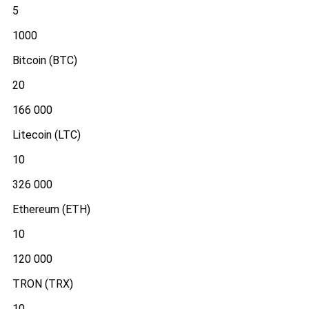
5
1000
Bitcoin (BTC)
20
166 000
Litecoin (LTC)
10
326 000
Ethereum (ETH)
10
120 000
TRON (TRX)
10