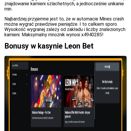
znajdowanie kamieni szlachetnych, a jednocześnie unikanie
min.
Najbardziej przyjemne jest to, że w automacie Mines crash
można wygrać prawdziwe pieniądze. I to całkiem sporo.
Wysokość wygranej zależy od zakładu i liczby znalezionych
kamieni. Maksymalny mnożnik wynosi x4940285!
Bonusy w kasynie Leon Bet