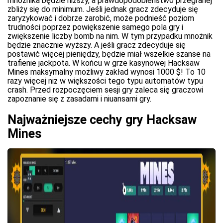
mnożnika będzie niższy, a prawdopodobieństwo przegranej
zbliży się do minimum. Jeśli jednak gracz zdecyduje się
zaryzykować i dobrze zarobić, może podnieść poziom
trudności poprzez powiększenie samego pola gry i
zwiększenie liczby bomb na nim. W tym przypadku mnożnik
będzie znacznie wyższy. A jeśli gracz zdecyduje się
postawić więcej pieniędzy, będzie miał wszelkie szanse na
trafienie jackpota. W końcu w grze kasynowej Hacksaw
Mines maksymalny możliwy zakład wynosi 1000 $! To 10
razy więcej niż w większości tego typu automatów typu
crash. Przed rozpoczęciem sesji gry zaleca się graczowi
zapoznanie się z zasadami i niuansami gry.
Najważniejsze cechy gry Hacksaw
Mines