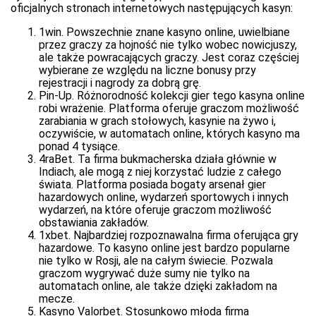
oficjalnych stronach internetowych następujących kasyn:
1win. Powszechnie znane kasyno online, uwielbiane
przez graczy za hojność nie tylko wobec nowicjuszy,
ale także powracających graczy. Jest coraz częściej
wybierane ze względu na liczne bonusy przy
rejestracji i nagrody za dobrą grę.
Pin-Up. Różnorodność kolekcji gier tego kasyna online
robi wrażenie. Platforma oferuje graczom możliwość
zarabiania w grach stołowych, kasynie na żywo i,
oczywiście, w automatach online, których kasyno ma
ponad 4 tysiące.
4raBet. Ta firma bukmacherska działa głównie w
Indiach, ale mogą z niej korzystać ludzie z całego
świata. Platforma posiada bogaty arsenał gier
hazardowych online, wydarzeń sportowych i innych
wydarzeń, na które oferuje graczom możliwość
obstawiania zakładów.
1xbet. Najbardziej rozpoznawalna firma oferująca gry
hazardowe. To kasyno online jest bardzo popularne
nie tylko w Rosji, ale na całym świecie. Pozwala
graczom wygrywać duże sumy nie tylko na
automatach online, ale także dzięki zakładom na
mecze.
Kasyno Valorbet. Stosunkowo młoda firma