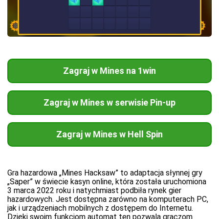
Zagraj w Mines na 1win
Zagraj w Mines w serwisie Pin-up
Zagraj w Mines w Hell Spin
Gra hazardowa „Mines Hacksaw” to adaptacja słynnej gry
„Saper” w świecie kasyn online, która została uruchomiona
3 marca 2022 roku i natychmiast podbiła rynek gier
hazardowych. Jest dostępna zarówno na komputerach PC,
jak i urządzeniach mobilnych z dostępem do Internetu.
Dzięki swoim funkcjom automat ten pozwala graczom