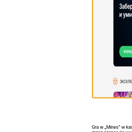
Gra w „Mines” w ka