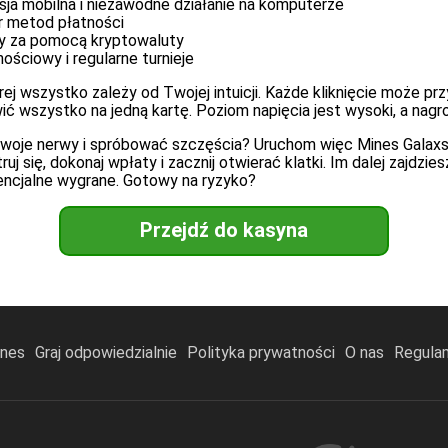
ja mobilna i niezawodne działanie na komputerze
r metod płatności
y za pomocą kryptowaluty
nościowy i regularne turnieje
rej wszystko zależy od Twojej intuicji. Każde kliknięcie może pr
ić wszystko na jedną kartę. Poziom napięcia jest wysoki, a nagr
swoje nerwy i spróbować szczęścia? Uruchom więc Mines Galaxs
uj się, dokonaj wpłaty i zacznij otwierać klatki. Im dalej zajdzie
tencjalne wygrane. Gotowy na ryzyko?
Przejdź do kasyna
nes
Graj odpowiedzialnie
Polityka prywatności
O nas
Regula