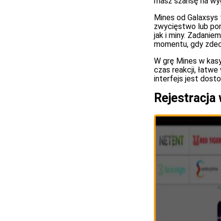
masz szansę na wy
Mines od Galaxsys t
zwycięstwo lub pora
jak i miny. Zadanie
momentu, gdy zdecy
W grę Mines w kasy
czas reakcji, łatwe
interfejs jest dos
Rejestracja