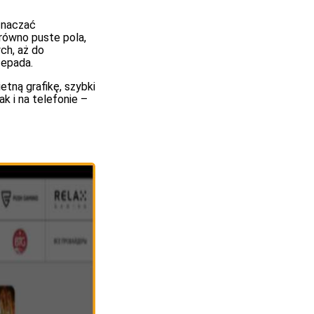
oznaczać
arówno puste pola,
ch, aż do
zepada.
tną grafikę, szybki
k i na telefonie –