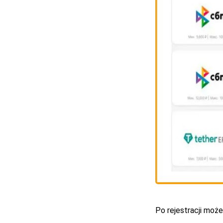
Po rejestracji może