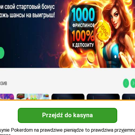
Przejdź do kasyna
synie Pokerdom na prawdziwe pieniądze to prawdziwa przyjemn