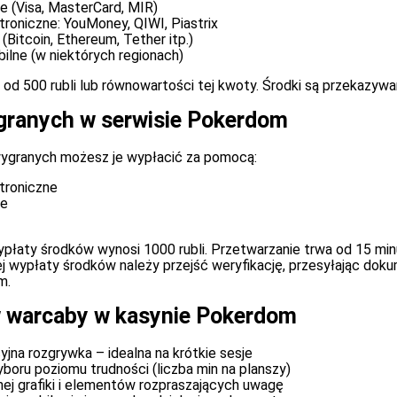
e (Visa, MasterCard, MIR)
troniczne: YouMoney, QIWI, Piastrix
(Bitcoin, Ethereum, Tether itp.)
ilne (w niektórych regionach)
 od 500 rubli lub równowartości tej kwoty. Środki są przekazyw
granych w serwisie Pokerdom
ygranych możesz je wypłacić za pomocą:
troniczne
we
płaty środków wynosi 1000 rubli. Przetwarzanie trwa od 15 min
j wypłaty środków należy przejść weryfikację, przesyłając do
m.
w warcaby w kasynie Pokerdom
cyjna rozgrywka – idealna na krótkie sesje
oru poziomu trudności (liczba min na planszy)
ej grafiki i elementów rozpraszających uwagę