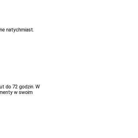
ane natychmiast.
ut do 72 godzin. W
kumenty w swoim