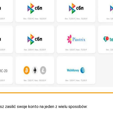
sz zasilić swoje konto na jeden z wielu sposobów: