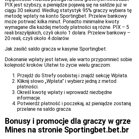
PIX jest szybszy, a pieniądze pojawią się na saldzie już w
ciągu 30 sekund. Według statystyk 95% graczy wybiera tę
metodę wpłaty na konto Sportingbet. Przelew bankowy
może potrwać kilka minut. Ponadto minimalne kwoty
wymagane dla każdej metody płatności są różne. PIX – 5
reali brazylijskich, czyli około 1 dolara. Przelew bankowy –
20 reali, czyli około 4 dolarów.
Jak zasilić saldo gracza w kasynie Sportingbet:
Dokonanie wpłaty jest łatwe, ale warto przypomnieć sobie
kolejność kroków. Ułatwi to życie wielu graczom:
Przejdź do Strefy osobistej i znajdź sekcję Wpłata.
Kliknij słowo „Wpłata” i wybierz jedną z metod
płatności.
Określ kwotę wpłaty i wprowadź niezbędne
informacje.
Potwierdź płatność i poczekaj, aż pieniądze zostaną
przelane na saldo gracza.
Bonusy i promocje dla graczy w grze
Mines na stronie Sportingbet.bet.br