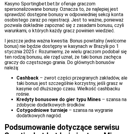
Kasyno Sportingbet.bet.br oferuje graczom
spersonalizowane bonusy. Oznacza to, że najlepiej jest
sprawdzić dostępne bonusy w odpowiedniej sekcji konta
osobistego zaraz po rejestracji. Jest to ważne, ponieważ
pozwala dokładnie zapoznać się z zasadami bonusu, czyli
warunkami, o których każdy gracz powinien wiedzieć.
I jeszcze jedna ważna kwestia. Bonus powitalny (welcome
bonus) nie będzie dostępny w kasynach w Brazylii po 1
stycznia 2025 r. Rozumiemy, że wielu graczom podobał się
ten rodzaj bonusu, ale rząd uznał, że taki bonus zachęca
graczy do częstszego grania. Do głównych bonusów
należą:
Cashback
– zwrot części przegranych zakładów, ale
taki bonus jest szczególnie korzystny, jeśli grasz w
kasynie od dłuższego czasu. Wielkość cashbacku
rośnie.
Kredyty bonusowe do gier typu Mines
– szansa na
zdobycie dodatkowych środków.
Cotygodniowe turnieje
– szansa na wygranie
dodatkowych nagród.
Podsumowanie dotyczące serwisu