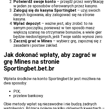
Potwierdź swoje konto
– przejdź przez weryfikację
w jeden ze sposobów oferowanych przez kasyno.
Zaloguj się do kasyna Sportingbet
– użyj swoich
danych logowania, aby zalogować się na stronie
kasyna.
Wpłać depozyt
– ważne jest, aby zrobić to na
samym początku, ponieważ w ten sposób masz
większą szansę na otrzymanie bonusów, a wiele gier
będzie niedostępnych, jeśli Twoje saldo wynosi zero.
Zacznij grać w Mines
– wybierz grę, zapoznaj się z
zasadami i postaw zakład.
Jak dokonać wpłaty, aby zagrać w
grę Mines na stronie
Sportingbet.bet.br
Wpłata środków na konto Sportingbet.br jest możliwa na
dwa sposoby:
PIX;
przelew bankowy.
Obie metody wpłat są niezawodne i nie budzą żadnych
wątpliwości. Różnica polega na kilku głównych kwestiach –