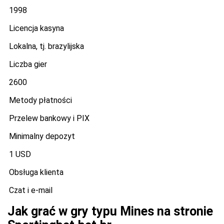
1998
Licencja kasyna
Lokalna, tj. brazylijska
Liczba gier
2600
Metody płatności
Przelew bankowy i PIX
Minimalny depozyt
1 USD
Obsługa klienta
Czat i e-mail
Jak grać w gry typu Mines na stronie