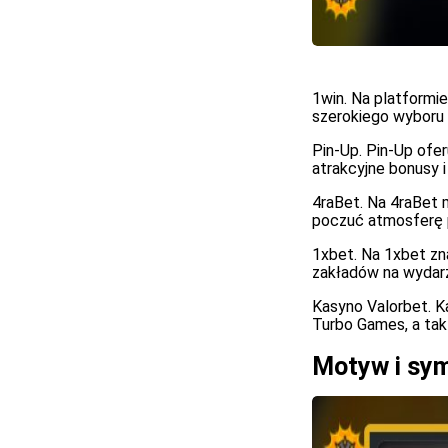
1win. Na platformi
szerokiego wyboru 
Pin-Up. Pin-Up ofe
atrakcyjne bonusy i
4raBet. Na 4raBet 
poczuć atmosferę 
1xbet. Na 1xbet zn
zakładów na wydarz
Kasyno Valorbet. K
Turbo Games, a tak
Motyw i sym