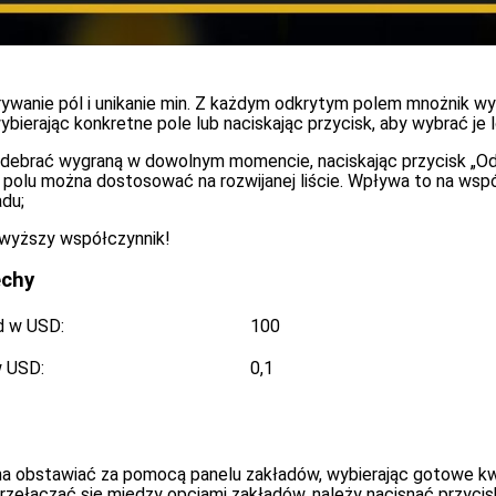
rywanie pól i unikanie min. Z każdym odkrytym polem mnożnik wyg
bierając konkretne pole lub naciskając przycisk, aby wybrać je 
debrać wygraną w dowolnym momencie, naciskając przycisk „Odb
 polu można dostosować na rozwijanej liście. Wpływa to na współ
du;
 wyższy współczynnik!
chy
d w USD:
100
w USD:
0,1
a obstawiać za pomocą panelu zakładów, wybierając gotowe kw
rzełączać się między opcjami zakładów, należy nacisnąć przyciski