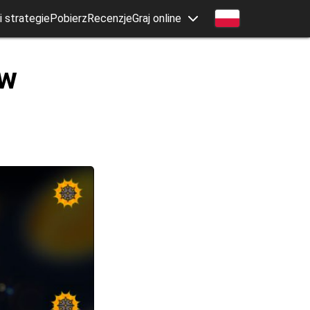
 strategie
Pobierz
Recenzje
Graj online
 w