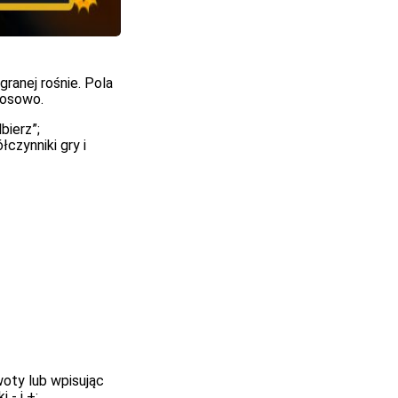
ranej rośnie. Pola
losowo.
ierz”;
czynniki gry i
oty lub wpisując
 - i +;