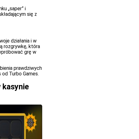
ku „saper” i
składającym się z
oje działania i w
ą rozgrywkę, która
wypróbować grę w
obienia prawdziwych
es od Turbo Games.
 kasynie