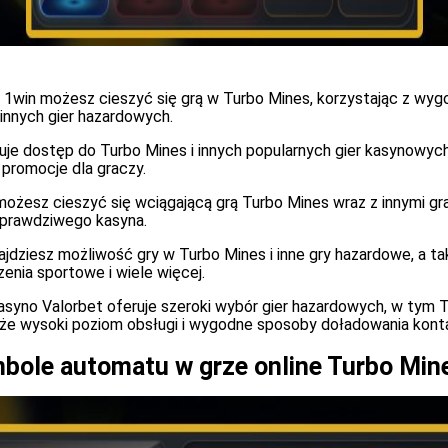
e 1win możesz cieszyć się grą w Turbo Mines, korzystając z wygo
innych gier hazardowych.
ruje dostęp do Turbo Mines i innych popularnych gier kasynowych
 promocje dla graczy.
możesz cieszyć się wciągającą grą Turbo Mines wraz z innymi gr
prawdziwego kasyna.
ajdziesz możliwość gry w Turbo Mines i inne gry hazardowe, a t
enia sportowe i wiele więcej.
asyno Valorbet oferuje szeroki wybór gier hazardowych, w tym 
że wysoki poziom obsługi i wygodne sposoby doładowania kont
bole automatu w grze online Turbo Min