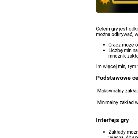
Celem gry jest odk
można odkrywać, wy
Gracz może o
Liczbę min na
mnożnik zakła
Im więcej min, tym
Podstawowe ce
Maksymalny zakła
Minimalny zakład 
Interfejs gry
Zakłady możn
własną. Aby p