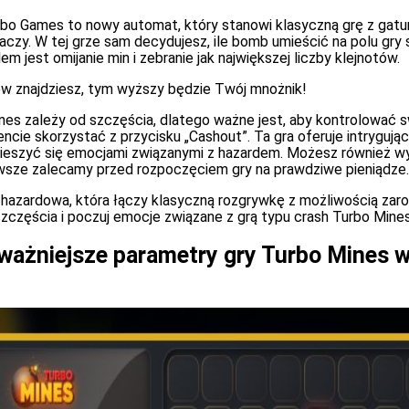
bo Games to nowy automat, który stanowi klasyczną grę z gatun
aczy. W tej grze sam decydujesz, ile bomb umieścić na polu gry 
em jest omijanie min i zebranie jak największej liczby klejnotów.
w znajdziesz, tym wyższy będzie Twój mnożnik!
es zależy od szczęścia, dlatego ważne jest, aby kontrolować sw
ie skorzystać z przycisku „Cashout”. Ta gra oferuje intrygując
ieszyć się emocjami związanymi z hazardem. Możesz również 
wsze zalecamy przed rozpoczęciem gry na prawdziwe pieniądze.
 hazardowa, która łączy klasyczną rozgrywkę z możliwością zar
 szczęścia i poczuj emocje związane z grą typu crash Turbo Min
jważniejsze parametry gry Turbo Mines w