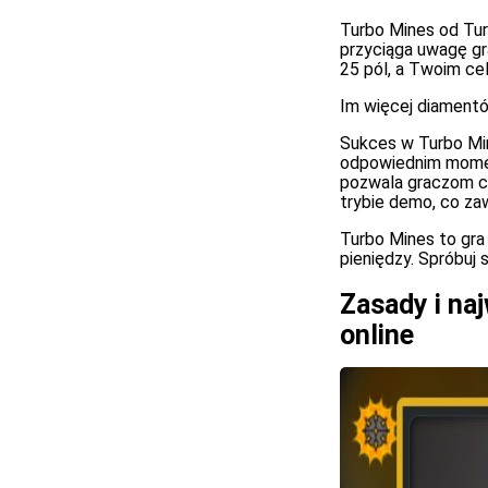
Turbo Mines od Tur
przyciąga uwagę gr
25 pól, a Twoim cel
Im więcej diamentó
Sukces w Turbo Min
odpowiednim momenc
pozwala graczom c
trybie demo, co za
Turbo Mines to gra
pieniędzy. Spróbuj
Zasady i na
online