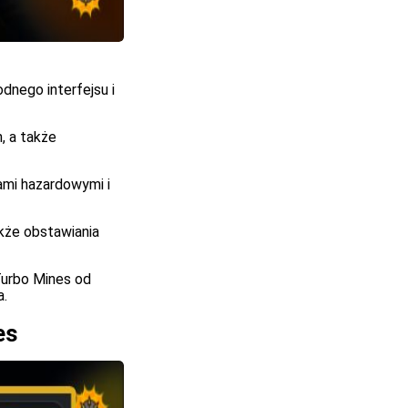
dnego interfejsu i
, a także
ami hazardowymi i
akże obstawiania
Turbo Mines od
a.
es