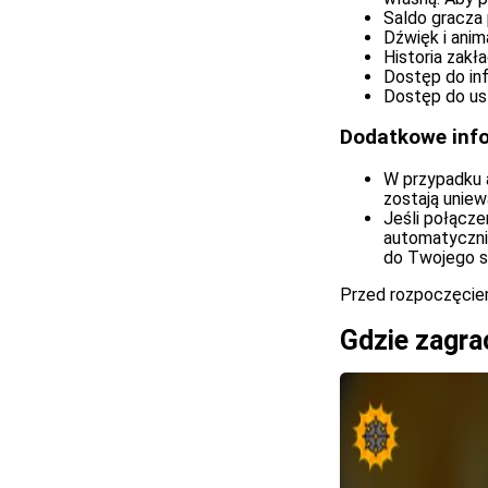
Saldo gracza 
Dźwięk i ani
Historia zakł
Dostęp do inf
Dostęp do us
Dodatkowe inf
W przypadku a
zostają uniew
Jeśli połącze
automatyczni
do Twojego s
Przed rozpoczęciem
Gdzie zagra