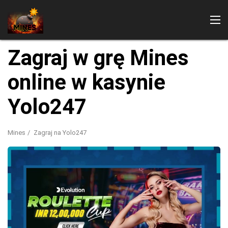
Zagraj w grę Mines
Gry Mines
online w kasynie
Yolo247
Mines
Zagraj na Yolo247
Graj online