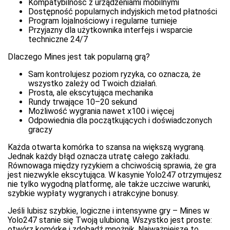
Kompatybilność z urządzeniami mobilnymi
Dostępność popularnych indyjskich metod płatności
Program lojalnościowy i regularne turnieje
Przyjazny dla użytkownika interfejs i wsparcie
techniczne 24/7
Dlaczego Mines jest tak popularną grą?
Sam kontrolujesz poziom ryzyka, co oznacza, że
wszystko zależy od Twoich działań.
Prosta, ale ekscytująca mechanika
Rundy trwające 10–20 sekund
Możliwość wygrania nawet x100 i więcej
Odpowiednia dla początkujących i doświadczonych
graczy
Każda otwarta komórka to szansa na większą wygraną.
Jednak każdy błąd oznacza utratę całego zakładu.
Równowaga między ryzykiem a chciwością sprawia, że gra
jest niezwykle ekscytująca. W kasynie Yolo247 otrzymujesz
nie tylko wygodną platformę, ale także uczciwe warunki,
szybkie wypłaty wygranych i atrakcyjne bonusy.
Jeśli lubisz szybkie, logiczne i intensywne gry – Mines w
Yolo247 stanie się Twoją ulubioną. Wszystko jest proste:
otwórz komórkę i zdobądź mnożnik. Najważniejsze to