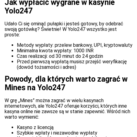
Jak wypłacić wygrane w kasynie
Yolo247
Udało Ci się ominąć pułapki i jesteś gotowy, by odebrać
swoją gotówkę? Świetnie! W Yolo247 wszystko jest
proste:
Metody wypłaty: przelew bankowy, UPI, kryptowaluty
Minimalna kwota wypłaty: 1000 INR
Czas realizacji: od 30 minut do 24 godzin
Przed pierwszą wypłatą musisz przejść weryfikację
(dowód tożsamości i adres)
Powody, dla których warto zagrać w
Mines na Yolo247
W grę „Mines” można zagrać w wielu kasynach
internetowych, ale Yolo247 oferuje korzyści, których inne
kasyna online nie zawsze są w stanie zapewnić. Wśród nich
warto wymienić:
Kasyno z licencją
Szybkie wpłaty i niezawodne wypłaty